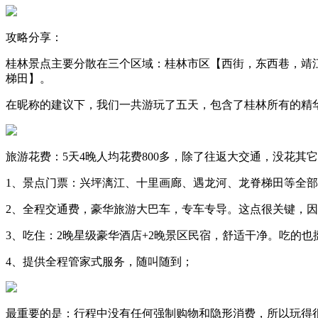
攻略分享：
桂林景点主要分散在三个区域：桂林市区【西街，东西巷，靖
梯田】。
在
昵称
的建议下，我们一共游玩了五天，包含了桂林所有的精
旅游花费：5天4晚人均花费800多，除了往返大交通，没花其
1、景点门票：兴坪漓江、十里画廊、遇龙河、龙脊梯田等全
2、全程交通费，豪华旅游大巴车，专车专导。这点很关键，
3、吃住：2晚星级豪华酒店+2晚景区民宿，舒适干净。吃的
4、提供全程管家式服务，随叫随到；
最重要的是：行程中没有任何强制购物和隐形消费，所以玩得