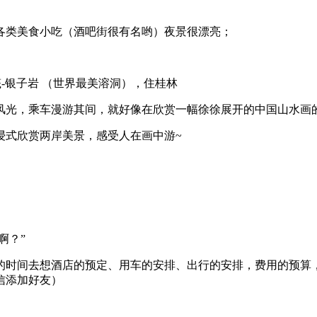
各类美食小吃（酒吧街很有名哟）夜景很漂亮；
-银子岩 （世界最美溶洞），住桂林
风光，乘车漫游其间，就好像在欣赏一幅徐徐展开的中国山水画
浸式欣赏两岸美景，感受人在画中游~
啊？”
的时间去想酒店的预定、用车的安排、出行的安排，费用的预算
信添加好友）