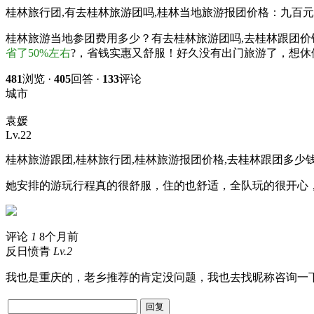
桂林旅行团,有去桂林旅游团吗,桂林当地旅游报团价格：九百元
桂林旅游当地参团费用多少？有去桂林旅游团吗,去桂林跟团价
省了50%左右
?，省钱实惠又舒服！好久没有出门旅游了，想
481
浏览 ·
405
回答 ·
133
评论
城市
袁媛
Lv.22
桂林旅游跟团,桂林旅行团,桂林旅游报团价格,去桂林跟团多少
她安排的游玩行程真的很舒服，住的也舒适，全队玩的很开心
评论
1
8个月前
反日愤青
Lv.2
我也是重庆的，老乡推荐的肯定没问题，我也去找
昵称
咨询一