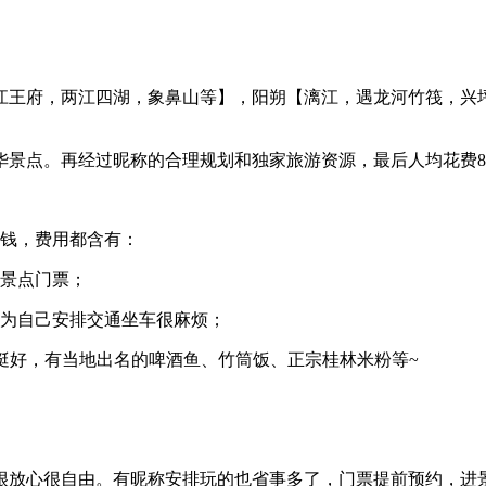
江王府，两江四湖，象鼻山等】，阳朔【漓江，遇龙河竹筏，兴
华景点。再经过
昵称
的合理规划和独家旅游资源，最后人均花费8
它钱，费用都含有：
部景点门票；
因为自己安排交通坐车很麻烦；
也挺好，有当地出名的啤酒鱼、竹筒饭、正宗桂林米粉等~
很放心很自由。有
昵称
安排玩的也省事多了，门票提前预约，进