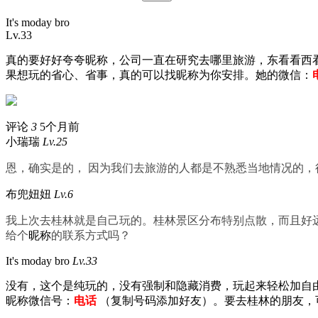
It's moday bro
Lv.33
真的要好好夸夸
昵称
，公司一直在研究去哪里旅游，东看看西
果想玩的省心、省事，真的可以找
昵称
为你安排。她的微信：
评论
3
5个月前
小瑞瑞
Lv.25
恩，确实是的， 因为我们去旅游的人都是不熟悉当地情况的
布兜妞妞
Lv.6
我上次去桂林就是自己玩的。桂林景区分布特别点散，而且好远
给个
昵称
的联系方式吗？
It's moday bro
Lv.33
没有，这个是纯玩的，没有强制和隐藏消费，玩起来轻松加自
昵称
微信号：
电话
（复制号码添加好友）。要去桂林的朋友，