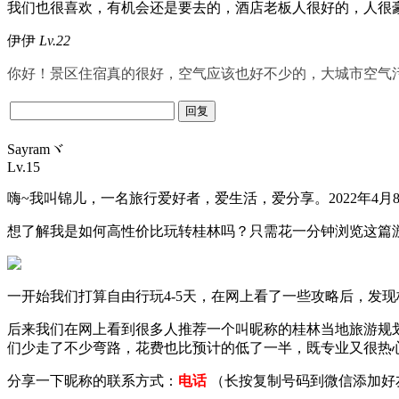
我们也很喜欢，有机会还是要去的，酒店老板人很好的，人很
伊伊
Lv.22
你好！景区住宿真的很好，空气应该也好不少的，大城市空气
Sayramヾ
Lv.15
嗨~我叫锦儿，一名旅行爱好者，爱生活，爱分享。2022年4月
想了解我是如何高性价比玩转桂林吗？只需花一分钟浏览这篇
一开始我们打算自由行玩4-5天，在网上看了一些攻略后，发现
后来我们在网上看到很多人推荐一个叫
昵称
的桂林当地旅游规
们少走了不少弯路，花费也比预计的低了一半，既专业又很热
分享一下
昵称
的联系方式：
电话
（长按复制号码到微信添加好