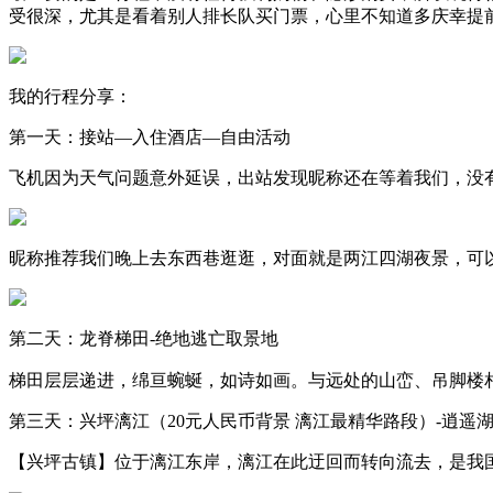
受很深，尤其是看着别人排长队买门票，心里不知道多庆幸提
我的行程分享：
第一天：接站—入住酒店—自由活动
飞机因为天气问题意外延误，出站发现
昵称
还在等着我们，没
昵称
推荐我们晚上去东西巷逛逛，对面就是两江四湖夜景，可
第二天：龙脊梯田-绝地逃亡取景地
梯田层层递进，绵亘蜿蜒，如诗如画。与远处的山峦、吊脚楼
第三天：兴坪漓江（20元人民币背景 漓江最精华路段）-逍遥
【兴坪古镇】位于漓江东岸，漓江在此迂回而转向流去，是我国