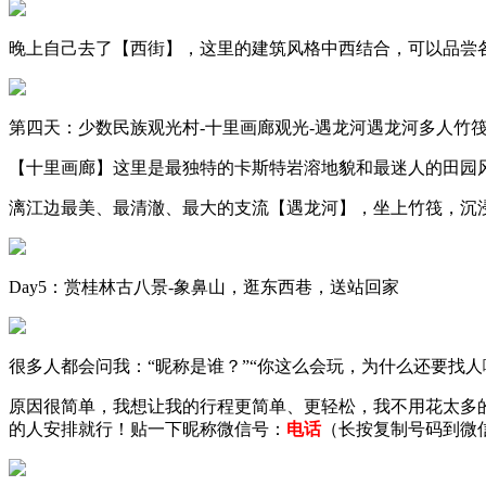
晚上自己去了【西街】，这里的建筑风格中西结合，可以品尝
第四天：少数民族观光村-十里画廊观光-遇龙河遇龙河多人竹筏
【十里画廊】这里是最独特的卡斯特岩溶地貌和最迷人的田园
漓江边最美、最清澈、最大的支流【遇龙河】，坐上竹筏，沉
Day5：赏桂林古八景-象鼻山，逛东西巷，送站回家
很多人都会问我：“
昵称
是谁？”“你这么会玩，为什么还要找人
原因很简单，我想让我的行程更简单、更轻松，我不用花太多
的人安排就行！贴一下
昵称
微信号：
电话
（长按复制号码到微