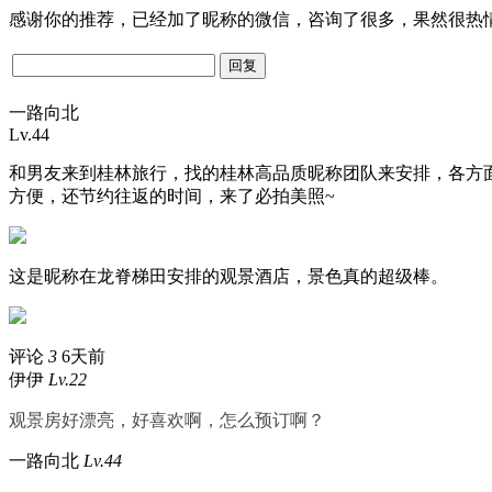
感谢你的推荐，已经加了
昵称
的微信，咨询了很多，果然很热
一路向北
Lv.44
和男友来到桂林旅行，找的桂林高品质
昵称
团队来安排，各方
方便，还节约往返的时间，来了必拍美照~
这是
昵称
在龙脊梯田安排的观景酒店，景色真的超级棒。
评论
3
6天前
伊伊
Lv.22
观景房好漂亮，好喜欢啊，怎么预订啊？
一路向北
Lv.44