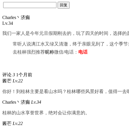
Charles丶济癫
Lv.34
我们一家人是今年元旦假期刚去的，玩了四天的时间，选择的是
常听人说漓江水又绿又清澈，终于亲眼见到了，这个季节
去桂林强烈推荐
昵称
微信/电话：
电话
评论
3
1个月前
酱芒
Lv.22
你好！到桂林主要是看山水吗？桂林哪些风景好看，值得一去
Charles丶济癫
Lv.34
桂林的山水享誉世界，绝对会让你满意的。
酱芒
Lv.22