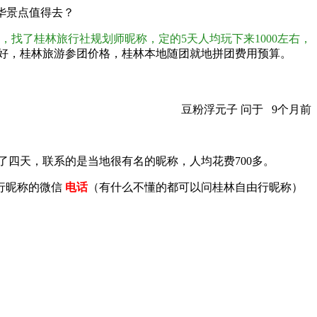
华景点值得去？
多，找了桂林旅行社规划师
昵称
，定的5天人均玩下来1000左右，
好，桂林旅游参团价格，桂林本地随团就地拼团费用预算。
豆粉浮元子 问于 9个月前
了四天，联系的是当地很有名的
昵称
，人均花费700多。
行
昵称
的微信
电话
（有什么不懂的都可以问桂林自由行
昵称
）