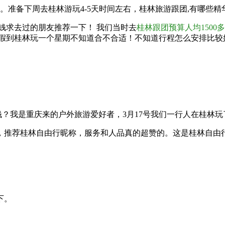
。准备下周去桂林游玩4-5天时间左右，桂林旅游跟团,有哪些精
钱求去过的朋友推荐一下！ 我们当时去
桂林跟团预算人均1500
休假到桂林玩一个星期不知道合不合适！不知道行程怎么安排比较
钱？我是重庆来的户外旅游爱好者，3月17
号我们一行人在
桂林玩
，推荐桂林自由行
昵称
，服务和人品真的超赞的。这是桂林自由
下。