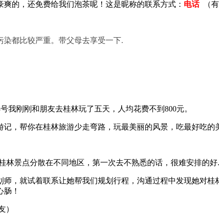
豪爽的，还免费给我们泡茶呢！这是
昵称
的联系方式：
电话
（有
污染都比较严重。带父母去享受一下.
8号我刚刚和朋友去桂林玩了五天，人均花费不到800元。
游记，帮你在桂林旅游少走弯路，玩最美丽的风景，吃最好吃的
桂林景点分散在不同地区，第一次去不熟悉的话，很难安排的好..
划师，就试着联系让她帮我们规划行程，沟通过程中发现她对桂
心肠！
友）